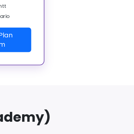
ntt
ario
Plan
um
cademy)