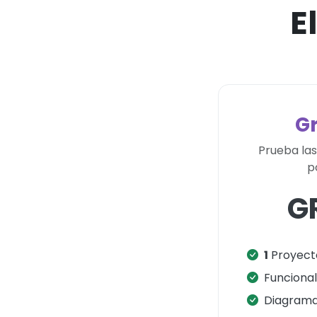
E
Gr
Prueba las
p
G
1
Proyecto
Funciona
Diagrama