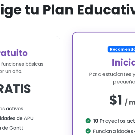
lige tu Plan Educati
Recomend
atuito
Inici
 funciones básicas
or un año.
Para estudiantes 
pequeño
RATIS
$1
/ 
s activos
lidades de APU
10
Proyectos act
 de Gantt
Funcionalidades