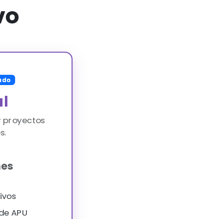
vo
ado
al
y proyectos
s.
mes
ivos
 de APU